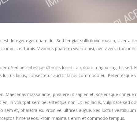
um est. Integer eget quam dui. Sed feugiat sollicitudin massa, viverra 
or quis et turpis. Vivamus pharetra viverra nisi, nec viverra tortor h
em. Sed pellentesque ultricies lorem, a rutrum magna sagittis sed. Eti
s luctus lacus, consectetur auctor lacus commodo eu. Pellentesque ve
en. Maecenas massa ante, posuere ut sapien et, scelerisque congue nis
pien, in volutpat sem pellentesque non. Ut leo lacus, vulputate sed do
sem et, pharetra ex. Proin vel ultrices augue. Sed luctus vestibulum 
per inceptos himenaeos. Proin maximus enim et commodo tempus.