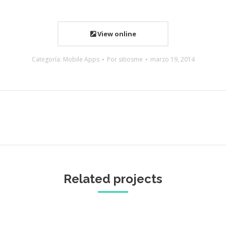
View online
Categoría:
Mobile Apps
Por
sitiosme
marzo 19, 2014
Proyecto
siguiente
Related projects