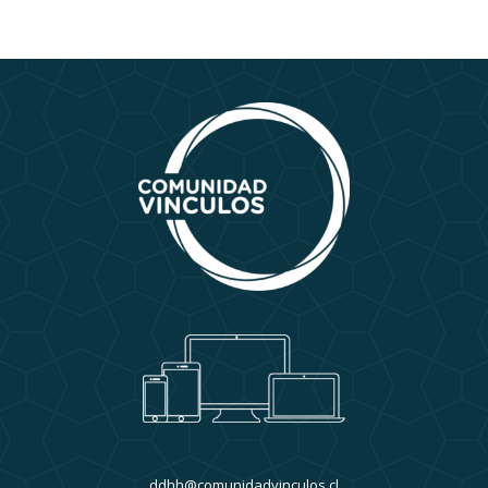
ddhh@comunidadvinculos.cl