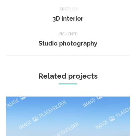
Navegación
ANTERIOR
entre
3D interior
Proyecto
anterior
proyectos
SIGUIENTE
Studio photography
Proyecto
siguiente
Related projects