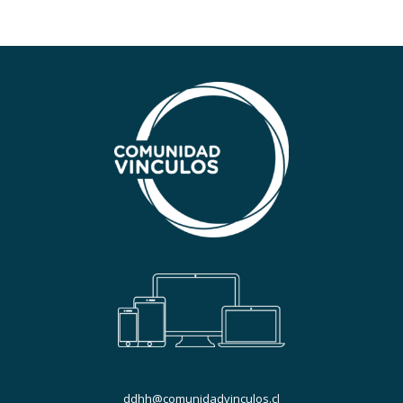
ddhh@comunidadvinculos.cl